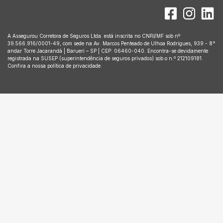
A Assegurou Corretora de Seguros Ltda. está inscrita no CNPJ/MF sob nº
39.566.916/0001-49, com sede na Av. Marcos Penteado de Ulhoa Rodrigues, 939 - 8°
andar Torre Jacarandá | Barueri – SP | CEP: 06460-040. Encontra-se devidamente
registrada na SUSEP (superintendência de seguros privados) sob o n.º 212109181.
Confira a nossa política de privacidade.