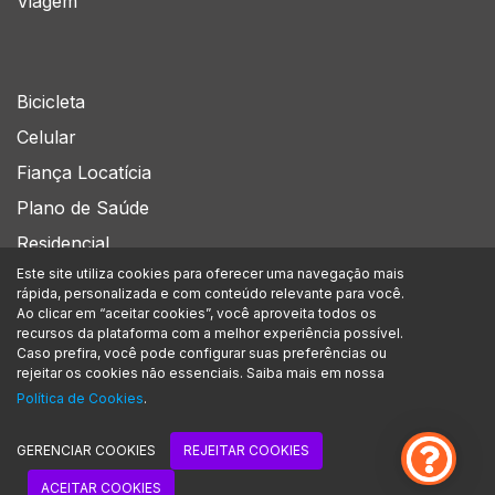
Viagem
Bicicleta
Celular
Fiança Locatícia
Plano de Saúde
Residencial
Este site utiliza cookies para oferecer uma navegação mais
rápida, personalizada e com conteúdo relevante para você.
Siga-nos no
Ao clicar em “aceitar cookies”, você aproveita todos os
recursos da plataforma com a melhor experiência possível.
Caso prefira, você pode configurar suas preferências ou
rejeitar os cookies não essenciais. Saiba mais em nossa
A Assegurou Corretora de Seguros Ltda. está inscrita no CNPJ/MF sob nº
Política de Cookies
.
39.566.916/0001-49, com sede na Av. Marcos Penteado de Ulhoa Rodrigues, 939 - 8°
andar Torre Jacarandá | Barueri – SP | CEP: 06460-040. Encontra-se devidamente
registrada na SUSEP (superintendência de seguros privados) sob o n.º 212109181.
GERENCIAR COOKIES
REJEITAR COOKIES
Confira a nossa política de privacidade.
ACEITAR COOKIES