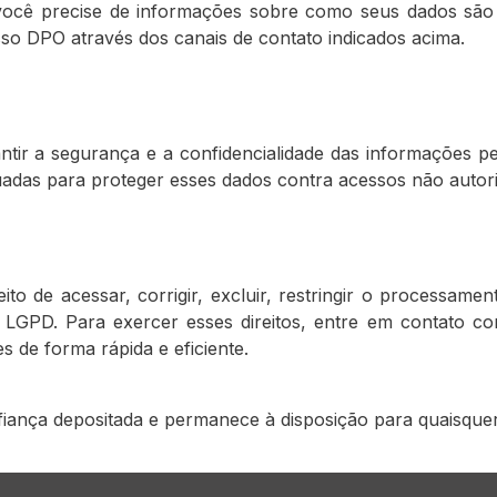
você precise de informações sobre como seus dados são c
o DPO através dos canais de contato indicados acima.
ir a segurança e a confidencialidade das informações p
uadas para proteger esses dados contra acessos não autori
eito de acessar, corrigir, excluir, restringir o processam
a LGPD. Para exercer esses direitos, entre em contato c
es de forma rápida e eficiente.
ança depositada e permanece à disposição para quaisquer 