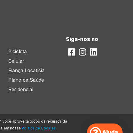
Siga-nos no
Bicicleta
Celular
Fiança Locatícia
Plano de Saúde
Residencial
”, você aproveita todos os recursos da
mais em nossa
Política de Cookies
.
ndar Torre Jacarandá | Barueri – SP | CEP: 06460-040. Encontra-se