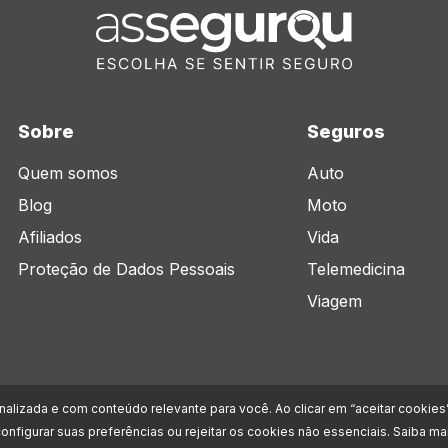
Sobre
Seguros
Quem somos
Auto
Blog
Moto
Afiliados
Vida
Proteção de Dados Pessoais
Telemedicina
Viagem
onalizada e com conteúdo relevante para você. Ao clicar em “aceitar cookies
onfigurar suas preferências ou rejeitar os cookies não essenciais. Saiba 
ob nº 39.566.916/0001-49, com sede na Av. Marcos Penteado de Ulhoa Rodrigues, 939 - 8° a