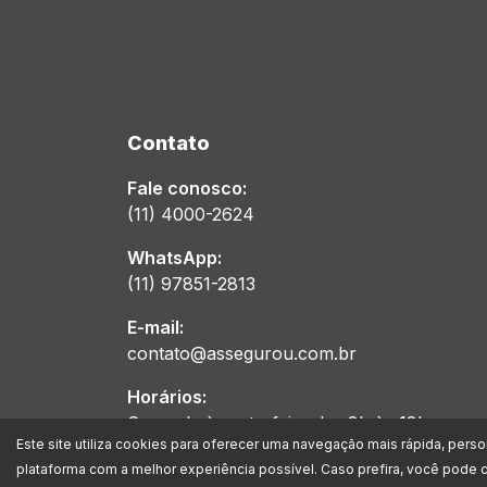
Contato
Fale conosco:
(11) 4000-2624
WhatsApp:
(11) 97851-2813
E-mail:
contato@assegurou.com.br
Horários:
Segunda à sexta-feira das 8h às 18h
Este site utiliza cookies para oferecer uma navegação mais rápida, pers
plataforma com a melhor experiência possível. Caso prefira, você pode c
A Assegurou Corretora de Seguros Ltda. está inscrita no CNPJ/MF s